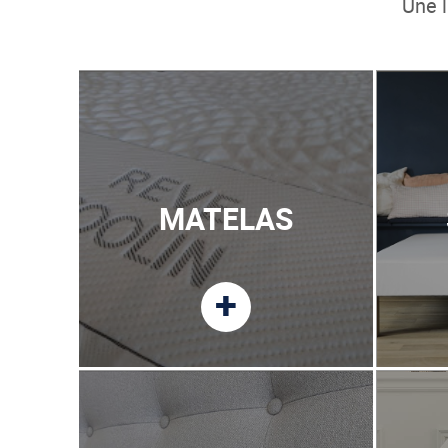
Une l
MATELAS
+