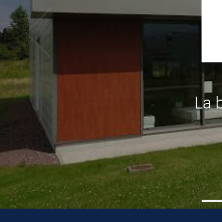
NOT
La bonne adres
+
DÉ