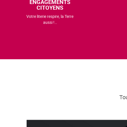
ENGAGEMENTS
CITOYENS
Votre literie respire, la Terre
aussi !…
Tou