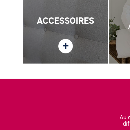
ACCESSOIRES
+
Au d
di