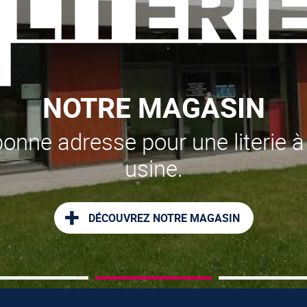
RE MAGASIN
se pour une literie à prix
usine.
COUVREZ NOTRE MAGASIN
1
2
3